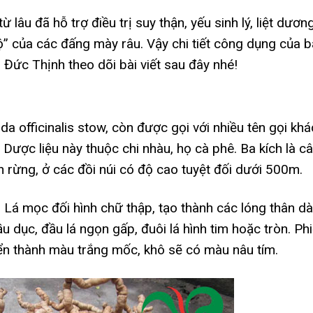
từ lâu đã hỗ trợ điều trị suy thận, yếu sinh lý, liệt dươn
độ” của các đấng mày râu. Vậy chi tiết công dụng của b
 Đức Thịnh theo dõi bài viết sau đây nhé!
a officinalis stow, còn được gọi với nhiều tên gọi khá
. Dược liệu này thuộc chi nhàu, họ cà phê. Ba kích là c
n rừng, ở các đồi núi có độ cao tuyệt đối dưới 500m.
 Lá mọc đối hình chữ thập, tạo thành các lóng thân dà
u dục, đầu lá ngọn gấp, đuôi lá hình tim hoặc tròn. Ph
yển thành màu trắng mốc, khô sẽ có màu nâu tím.