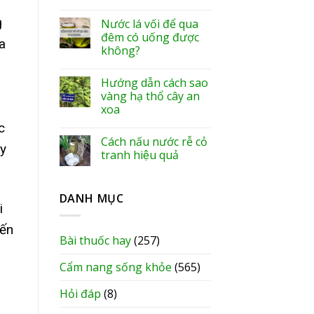
g
Nước lá vối để qua
đêm có uống được
a
không?
Hướng dẫn cách sao
vàng hạ thổ cây an
xoa
c
Cách nấu nước rễ cỏ
ây
tranh hiệu quả
DANH MỤC
i
iến
Bài thuốc hay
(257)
Cẩm nang sống khỏe
(565)
Hỏi đáp
(8)