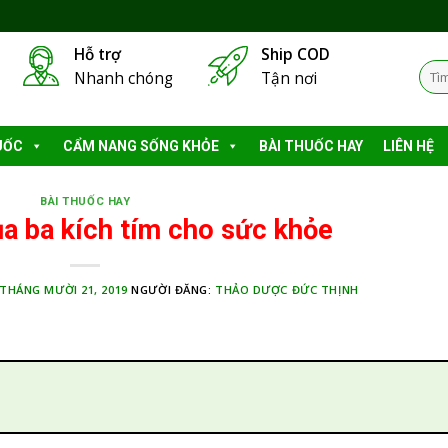
Hỗ trợ
Ship COD
Tìm
Nhanh chóng
Tận nơi
kiếm
UỐC
CẨM NANG SỐNG KHỎE
BÀI THUỐC HAY
LIÊN HỆ
BÀI THUỐC HAY
a ba kích tím cho sức khỏe
THÁNG MƯỜI 21, 2019
NGƯỜI ĐĂNG:
THẢO DƯỢC ĐỨC THỊNH