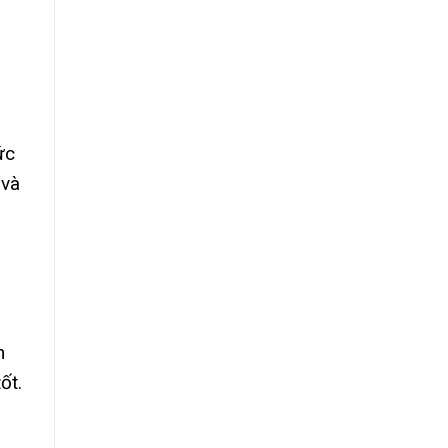
ức
 và
h
ốt.