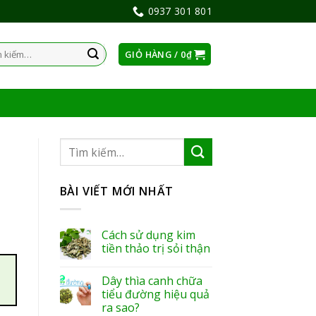
0937 301 801
GIỎ HÀNG /
0
₫
:
BÀI VIẾT MỚI NHẤT
Cách sử dụng kim
tiền thảo trị sỏi thận
Dây thìa canh chữa
tiểu đường hiệu quả
ra sao?