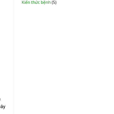
Kiến thức bệnh
(5)
h
cây