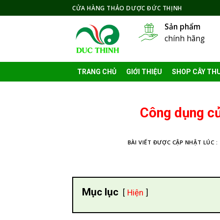
Skip
CỬA HÀNG THẢO DƯỢC ĐỨC THỊNH
to
Sản phẩm
content
chính hãng
TRANG CHỦ
GIỚI THIỆU
SHOP CÂY TH
Công dụng củ
BÀI VIẾT ĐƯỢC CẬP NHẬT LÚC :
Mục lục
Hiện