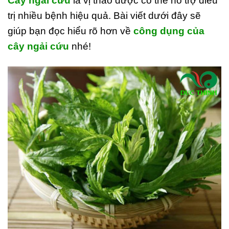
Cây ngải cứu
là vị thảo dược có thể hỗ trợ điều
trị nhiều bệnh hiệu quả.
Bài viết dưới đây sẽ
giúp bạn đọc hiểu rõ hơn về
công dụng của
cây ngải cứu
nhé!