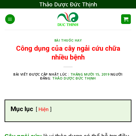
Skip
Thảo Dược Đức Thịnh
to
content
BÀI THUỐC HAY
Công dụng của cây ngải cứu chữa
nhiều bệnh
BÀI VIẾT ĐƯỢC CẬP NHẬT LÚC :
THÁNG MƯỜI 15, 2019
NGƯỜI
ĐĂNG:
THẢO DƯỢC ĐỨC THỊNH
Mục lục
Hiện