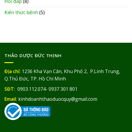
Hỏi đáp
(8)
Kiến thức bệnh
(5)
THẢO DƯỢC ĐỨC THỊNH
Địa chỉ:
1236 Kha Vạn Cân, Khu Phố 2, P.Linh Trung,
Q.Thủ Đức, TP. Hồ Chí Minh
SĐT:
0903.112.074- 0937 301 801
Email:
kinhdoanhthaoduocquy@gmail.com