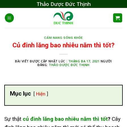
Skip
Thảo Dược Đức Thịnh
to
content
CẨM NANG SỐNG KHỎE
Củ đinh lăng bao nhiêu năm thì tốt?
BÀI VIẾT ĐƯỢC CẬP NHẬT LÚC :
THÁNG BA 17, 2021
NGƯỜI
ĐĂNG:
THẢO DƯỢC ĐỨC THỊNH
Mục lục
Hiện
Sự thật
củ đinh lăng bao nhiêu năm thì tốt
?
Cây