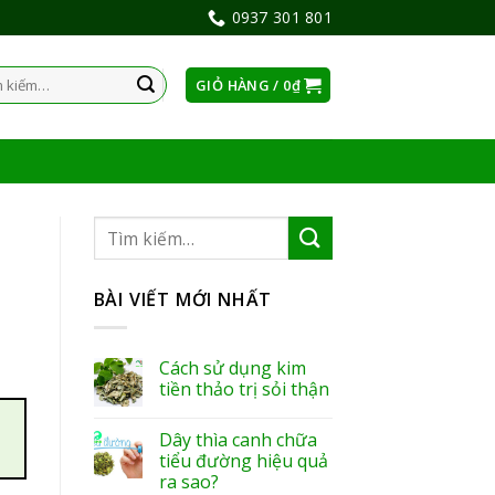
0937 301 801
GIỎ HÀNG /
0
₫
:
BÀI VIẾT MỚI NHẤT
Cách sử dụng kim
tiền thảo trị sỏi thận
Dây thìa canh chữa
tiểu đường hiệu quả
ra sao?