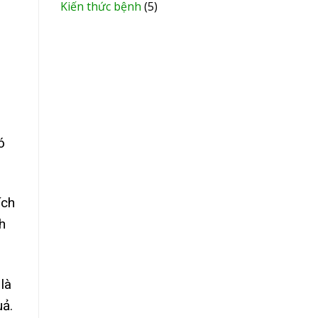
Kiến thức bệnh
(5)
ó
ích
h
là
uả.