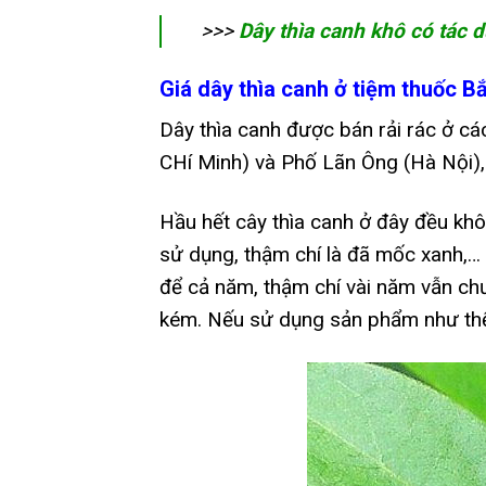
>>>
Dây thìa canh khô có tác d
Giá dây thìa canh ở tiệm thuốc B
Dây thìa canh được bán rải rác ở c
CHí Minh) và Phố Lãn Ông (Hà Nội
Hầu hết cây thìa canh ở đây đều khô
sử dụng, thậm chí là đã mốc xanh,… V
để cả năm, thậm chí vài năm vẫn chư
kém. Nếu sử dụng sản phẩm như thế