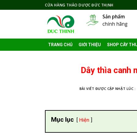
Skip
CỬA HÀNG THẢO DƯỢC ĐỨC THỊNH
to
Sản phẩm
content
chính hãng
TRANG CHỦ
GIỚI THIỆU
SHOP CÂY TH
Dây thìa canh 
BÀI VIẾT ĐƯỢC CẬP NHẬT LÚC :
Mục lục
Hiện