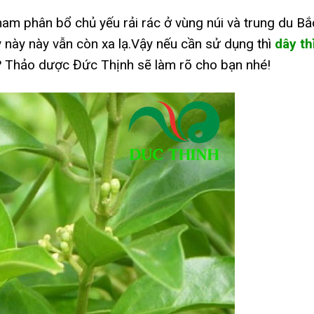
 nam phân bổ chủ yếu rải rác ở vùng núi và trung du Bắ
y này này vẫn còn xa lạ.Vậy nếu cần sử dụng thì
dây th
? Thảo dược Đức Thịnh sẽ làm rõ cho bạn nhé!