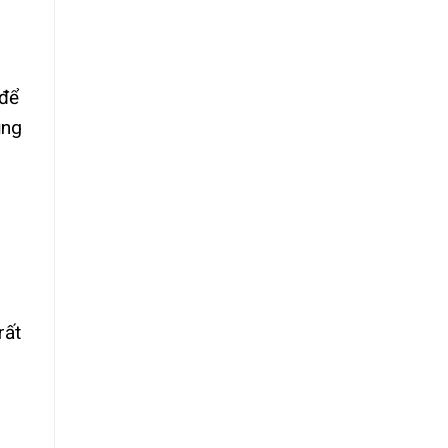
 để
ụng
rất
o