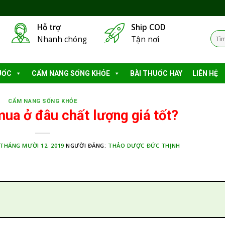
Hỗ trợ
Ship COD
Tìm
Nhanh chóng
Tận nơi
kiếm
UỐC
CẨM NANG SỐNG KHỎE
BÀI THUỐC HAY
LIÊN HỆ
CẨM NANG SỐNG KHỎE
mua ở đâu chất lượng giá tốt?
THÁNG MƯỜI 12, 2019
NGƯỜI ĐĂNG:
THẢO DƯỢC ĐỨC THỊNH