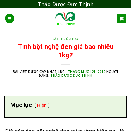
Skip
Thảo Dược Đức Thịnh
to
content
BÀI THUỐC HAY
Tinh bột nghệ đen giá bao nhiêu
1kg?
BÀI VIẾT ĐƯỢC CẬP NHẬT LÚC :
THÁNG MƯỜI 21, 2019
NGƯỜI
ĐĂNG:
THẢO DƯỢC ĐỨC THỊNH
Mục lục
Hiện