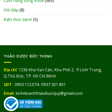
Cẩm nang sống khỏe
(565)
Hỏi đáp
(8)
Kiến thức bệnh
(5)
THẢO DƯỢC ĐỨC THỊNH
Địa chỉ:
1236 Kha Vạn Cân, Khu Phố 2, P.Linh Trung,
Q.Thủ Đức, TP. Hồ Chí Minh
SĐT:
0903.112.074- 0937 301 801
Email:
kinhdoanhthaoduocquy@gmail.com