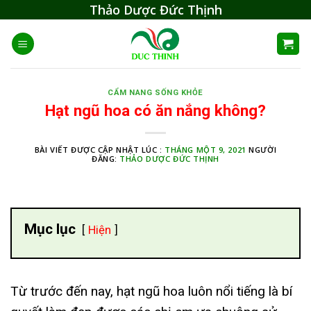
Skip
Thảo Dược Đức Thịnh
to
content
CẨM NANG SỐNG KHỎE
Hạt ngũ hoa có ăn nắng không?
BÀI VIẾT ĐƯỢC CẬP NHẬT LÚC :
THÁNG MỘT 9, 2021
NGƯỜI
ĐĂNG:
THẢO DƯỢC ĐỨC THỊNH
Mục lục
Hiện
Từ trước đến nay, hạt ngũ hoa luôn nổi tiếng là bí