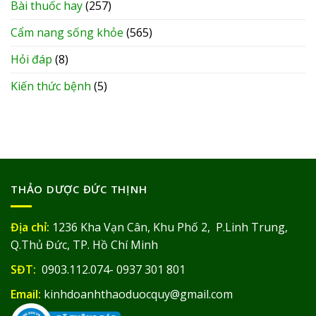
Bài thuốc hay
(257)
Cẩm nang sống khỏe
(565)
Hỏi đáp
(8)
Kiến thức bệnh
(5)
THẢO DƯỢC ĐỨC THỊNH
Địa chỉ:
1236 Kha Vạn Cân, Khu Phố 2, P.Linh Trung,
Q.Thủ Đức, TP. Hồ Chí Minh
SĐT:
0903.112.074- 0937 301 801
Email:
kinhdoanhthaoduocquy@gmail.com