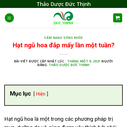
Skip
Thảo Dược Đức Thịnh
to
content
CẨM NANG SỐNG KHỎE
Hạt ngũ hoa đắp mấy lần một tuần?
BÀI VIẾT ĐƯỢC CẬP NHẬT LÚC :
THÁNG MỘT 9, 2021
NGƯỜI
ĐĂNG:
THẢO DƯỢC ĐỨC THỊNH
Mục lục
Hiện
Hạt ngũ hoa là một trong các phương pháp trị