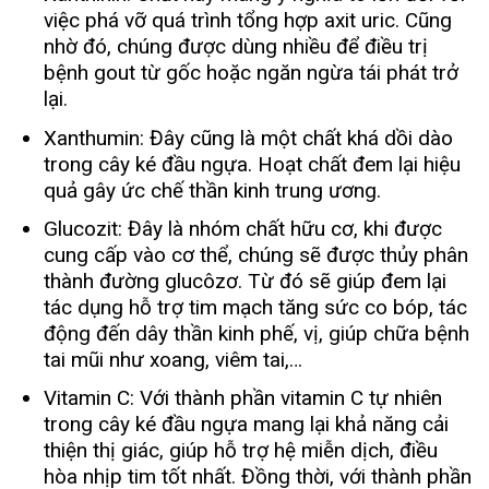
việc phá vỡ quá trình tổng hợp axit uric. Cũng
nhờ đó, chúng được dùng nhiều để điều trị
bệnh gout từ gốc hoặc ngăn ngừa tái phát trở
lại.
Xanthumin: Đây cũng là một chất khá dồi dào
trong cây ké đầu ngựa. Hoạt chất đem lại hiệu
quả gây ức chế thần kinh trung ương.
Glucozit: Đây là nhóm chất hữu cơ, khi được
cung cấp vào cơ thể, chúng sẽ được thủy phân
thành đường glucôzơ. Từ đó sẽ giúp đem lại
tác dụng hỗ trợ tim mạch tăng sức co bóp, tác
động đến dây thần kinh phế, vị, giúp chữa bệnh
tai mũi như xoang, viêm tai,…
Vitamin C: Với thành phần vitamin C tự nhiên
trong cây ké đầu ngựa mang lại khả năng cải
thiện thị giác, giúp hỗ trợ hệ miễn dịch, điều
hòa nhịp tim tốt nhất. Đồng thời, với thành phần