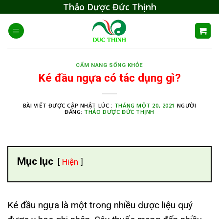
Skip
Thảo Dược Đức Thịnh
to
content
CẨM NANG SỐNG KHỎE
Ké đầu ngựa có tác dụng gì?
BÀI VIẾT ĐƯỢC CẬP NHẬT LÚC :
THÁNG MỘT 20, 2021
NGƯỜI
ĐĂNG:
THẢO DƯỢC ĐỨC THỊNH
Mục lục
Hiện
Ké đầu ngựa là một trong nhiều dược liệu quý