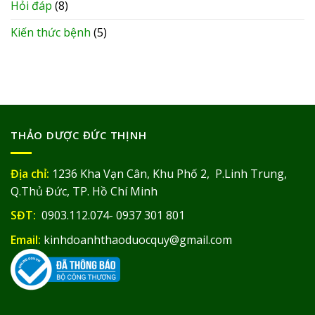
Hỏi đáp
(8)
Kiến thức bệnh
(5)
THẢO DƯỢC ĐỨC THỊNH
Địa chỉ:
1236 Kha Vạn Cân, Khu Phố 2, P.Linh Trung,
Q.Thủ Đức, TP. Hồ Chí Minh
SĐT:
0903.112.074- 0937 301 801
Email:
kinhdoanhthaoduocquy@gmail.com