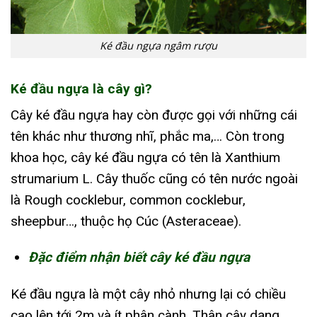
Ké đầu ngựa ngâm rượu
Ké đầu ngựa là cây gì?
Cây ké đầu ngựa hay còn được gọi với những cái
tên khác như thương nhĩ, phắc ma,… Còn trong
khoa học, cây ké đầu ngựa có tên là Xanthium
strumarium L. Cây thuốc cũng có tên nước ngoài
là Rough cocklebur, common cocklebur,
sheepbur…, thuộc họ Cúc (Asteraceae).
Đặc điểm nhận biết cây ké đầu ngựa
Ké đầu ngựa là một cây nhỏ nhưng lại có chiều
cao lên tới 2m và ít phân cành. Thân cây dạng