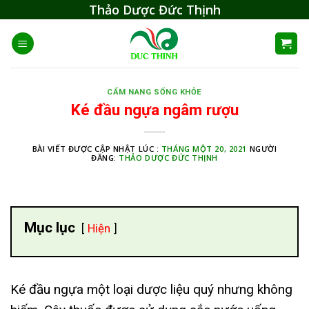
Skip
Thảo Dược Đức Thịnh
to
content
CẨM NANG SỐNG KHỎE
Ké đầu ngựa ngâm rượu
BÀI VIẾT ĐƯỢC CẬP NHẬT LÚC :
THÁNG MỘT 20, 2021
NGƯỜI
ĐĂNG:
THẢO DƯỢC ĐỨC THỊNH
Mục lục
Hiện
Ké đầu ngựa một loại dược liệu quý nhưng không