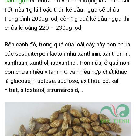
đầu ngựa
có chứa iod với hàm lượng khá cao. Chi
tiết, nếu 1g lá hoặc thân ké đầu ngựa sẽ chứa
trung bình 200µg iod, còn 1g quả ké đầu ngựa thì
chứa khoảng 220 – 230µg iod.
Bên cạnh đó, trong quả của loài cây này còn chưa
các sesquiterpen lacton như xanthinin, xanthumin,
xanthatin, xanthol, isoxanthol. Hơn nữa, ở quả non
còn chứa nhiều vitamin C và nhiều hợp chất khác
là glucose, fructose, sucrose, axit hữu cơ, kali
nitrat, sitosterol, strumarosid,…