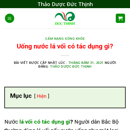
Skip
Thảo Dược Đức Thịnh
to
content
CẨM NANG SỐNG KHỎE
Uống nước lá vối có tác dụng gì?
BÀI VIẾT ĐƯỢC CẬP NHẬT LÚC :
THÁNG NĂM 31, 2021
NGƯỜI
ĐĂNG:
THẢO DƯỢC ĐỨC THỊNH
Mục lục
Hiện
Nước
lá vối có tác dụng gì
?
Người dân Bắc Bộ