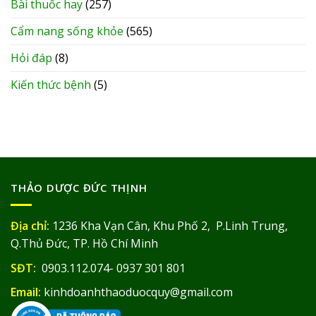
Bài thuốc hay
(257)
Cẩm nang sống khỏe
(565)
Hỏi đáp
(8)
Kiến thức bệnh
(5)
THẢO DƯỢC ĐỨC THỊNH
Địa chỉ:
1236 Kha Vạn Cân, Khu Phố 2, P.Linh Trung,
Q.Thủ Đức, TP. Hồ Chí Minh
SĐT:
0903.112.074- 0937 301 801
Email:
kinhdoanhthaoduocquy@gmail.com