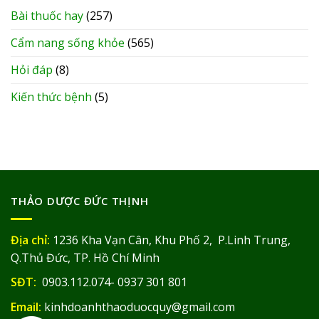
Bài thuốc hay
(257)
Cẩm nang sống khỏe
(565)
Hỏi đáp
(8)
Kiến thức bệnh
(5)
THẢO DƯỢC ĐỨC THỊNH
Địa chỉ:
1236 Kha Vạn Cân, Khu Phố 2, P.Linh Trung,
Q.Thủ Đức, TP. Hồ Chí Minh
SĐT:
0903.112.074- 0937 301 801
Email:
kinhdoanhthaoduocquy@gmail.com