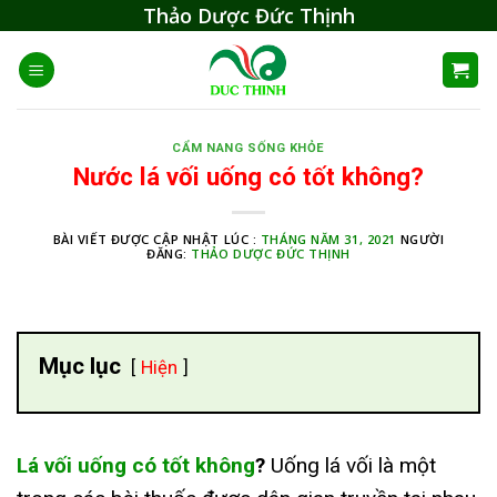
Skip
Thảo Dược Đức Thịnh
to
content
CẨM NANG SỐNG KHỎE
Nước lá vối uống có tốt không?
BÀI VIẾT ĐƯỢC CẬP NHẬT LÚC :
THÁNG NĂM 31, 2021
NGƯỜI
ĐĂNG:
THẢO DƯỢC ĐỨC THỊNH
Mục lục
Hiện
Lá vối uống có tốt không
?
Uống lá vối là một