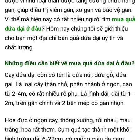
được ví như loại thần dược tăng cường chức năng
gan, giúp điều trị viêm gan, xơ gan và bảo vệ gan.
Vì thế mà hiện nay có rất nhiều người tìm
mua quả
dứa dại ở đâu
? Hôm nay chúng tôi sẽ giới thiệu
cho bạn một địa chỉ bán quả dứa dại uy tín và
chất lượng.
Những điều cần biết về mua quả dứa dại ở đâu?
Cây dứa dại còn có tên là dứa núi, dứa gỗ, dứa
gai. Là loại cây thân nhỏ, phân nhánh ở ngọn, cao
từ 2-4m, có rất nhiều rễ phụ. Lá hình dải, dài từ 1-
2m, trên gân chính và 2 bên mép có gân nhọn.
Hoa đực ở ngọn cây, thõng xuống, rời nhau, màu
trắng, hoa rất thơm. Cụm quả tạo thành một khối
hình trứng dài 6-22cm, có cuống màu da cam,