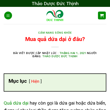
Skip
Thảo Dược Đức Thịnh
to
content
CẨM NANG SỐNG KHỎE
Mua quả dứa dại ở đâu?
BÀI VIẾT ĐƯỢC CẬP NHẬT LÚC :
THÁNG HAI 1, 2021
NGƯỜI
ĐĂNG:
THẢO DƯỢC ĐỨC THỊNH
Mục lục
Hiện
Quả dứa dại
hay còn gọi là dứa gai hoặc dứa biển,