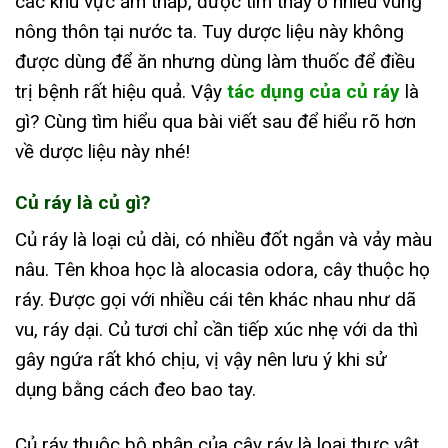
các khu vực ẩm thấp, được tìm thấy ở nhiều vùng
nông thôn tại nước ta. Tuy dược liệu này không
được dùng để ăn nhưng dùng làm thuốc để điều
trị bệnh rất hiệu quả. Vậy
tác dụng của củ ráy
là
gì? Cùng tìm hiểu qua bài viết sau để hiểu rõ hơn
về dược liệu này nhé!
Củ ráy là củ gì?
Củ ráy là loại củ dài, có nhiều đốt ngắn và vảy màu
nâu. Tên khoa học là alocasia odora, cây thuộc họ
ráy. Được gọi với nhiều cái tên khác nhau như dã
vu, ráy dại. Củ tươi chỉ cần tiếp xúc nhẹ với da thì
gây ngứa rất khó chịu, vị vậy nên lưu ý khi sử
dụng bằng cách đeo bao tay.
Củ ráy thuộc bộ phận của cây ráy là loại thực vật