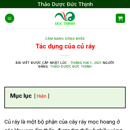
Skip
Thảo Dược Đức Thịnh
to
content
CẨM NANG SỐNG KHỎE
Tác dụng của củ ráy
BÀI VIẾT ĐƯỢC CẬP NHẬT LÚC :
THÁNG HAI 1, 2021
NGƯỜI
ĐĂNG:
THẢO DƯỢC ĐỨC THỊNH
Mục lục
Hiện
Củ ráy là một bộ phận của cây ráy mọc hoang ở