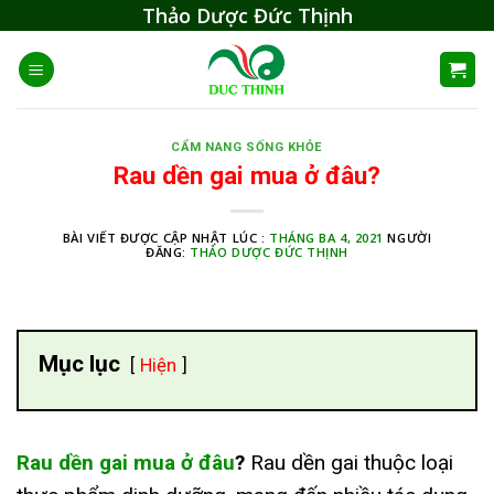
Skip
Thảo Dược Đức Thịnh
to
content
CẨM NANG SỐNG KHỎE
Rau dền gai mua ở đâu?
BÀI VIẾT ĐƯỢC CẬP NHẬT LÚC :
THÁNG BA 4, 2021
NGƯỜI
ĐĂNG:
THẢO DƯỢC ĐỨC THỊNH
Mục lục
Hiện
Rau dền gai mua ở đâu
?
Rau dền gai thuộc loại