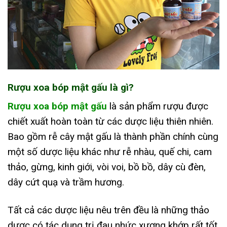
Rượu xoa bóp mật gấu là gì?
Rượu xoa bóp mật gấu
là sản phẩm rượu được
chiết xuất hoàn toàn từ các dược liệu thiên nhiên.
Bao gồm rễ cây mật gấu là thành phần chính cùng
một số dược liệu khác như rễ nhàu, quế chi, cam
thảo, gừng, kinh giới, vòi voi, bồ bồ, dây cù đèn,
dây cứt quạ và trầm hương.
Tất cả các dược liệu nêu trên đều là những thảo
dược có tác dụng trị đau nhức xương khớp rất tốt.