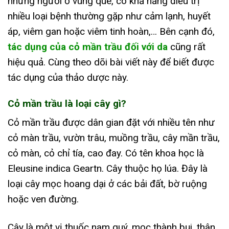
những người ở vùng quê, có khả năng điều trị
nhiều loại bệnh thường gặp như cảm lạnh, huyết
áp, viêm gan hoặc viêm tinh hoàn,… Bên cạnh đó,
tác dụng của cỏ mần trầu đối với da
cũng rất
hiệu quả. Cùng theo dõi bài viết này để biết được
tác dụng của thảo dược này.
Cỏ mần trầu là loại cây gì?
Cỏ mần trầu được dân gian đặt với nhiều tên như
cỏ màn trầu, vườn trâu, muồng trầu, cây mần trầu,
cỏ màn, cỏ chỉ tía, cao đay. Có tên khoa học là
Eleusine indica Geartn. Cây thuộc họ lúa. Đây là
loại cây mọc hoang dại ở các bải đất, bờ ruộng
hoặc ven đường.
Cây là một vị thuốc nam quý, mọc thành bụi, thân