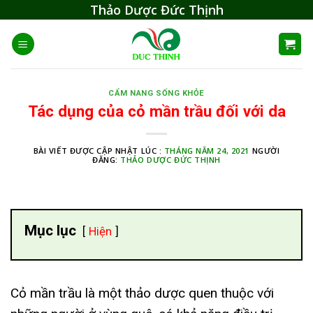
Skip
Thảo Dược Đức Thịnh
to
content
CẨM NANG SỐNG KHỎE
Tác dụng của cỏ mần trầu đối với da
BÀI VIẾT ĐƯỢC CẬP NHẬT LÚC :
THÁNG NĂM 24, 2021
NGƯỜI
ĐĂNG:
THẢO DƯỢC ĐỨC THỊNH
Mục lục
Hiện
Cỏ mần trầu là một thảo dược quen thuộc với