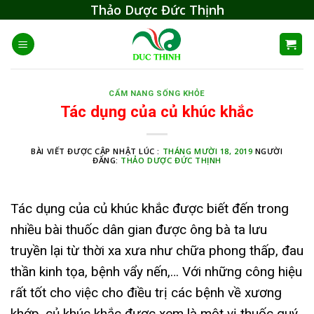
Skip
Thảo Dược Đức Thịnh
to
content
CẨM NANG SỐNG KHỎE
Tác dụng của củ khúc khắc
BÀI VIẾT ĐƯỢC CẬP NHẬT LÚC :
THÁNG MƯỜI 18, 2019
NGƯỜI
ĐĂNG:
THẢO DƯỢC ĐỨC THỊNH
Tác dụng của củ khúc khắc được biết đến trong
nhiều bài thuốc dân gian được ông bà ta lưu
truyền lại từ thời xa xưa như chữa phong thấp, đau
thần kinh tọa, bệnh vẩy nến,… Với những công hiệu
rất tốt cho việc cho điều trị các bệnh về xương
khớp, củ khúc khắc được xem là một vị thuốc quý