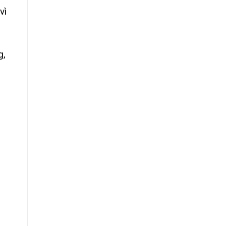
vì
g,