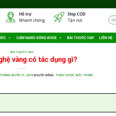
Hỗ trợ
Ship COD
Tìm
Nhanh chóng
Tận nơi
kiếm
UỐC
CẨM NANG SỐNG KHỎE
BÀI THUỐC HAY
LIÊN HỆ
BÀI THUỐC HAY
ghệ vàng có tác dụng gì?
THÁNG MƯỜI 21, 2019
NGƯỜI ĐĂNG:
THẢO DƯỢC ĐỨC THỊNH