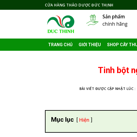
Skip
CỬA HÀNG THẢO DƯỢC ĐỨC THỊNH
to
Sản phẩm
content
chính hãng
TRANG CHỦ
GIỚI THIỆU
SHOP CÂY TH
Tinh bột n
BÀI VIẾT ĐƯỢC CẬP NHẬT LÚC :
Mục lục
Hiện