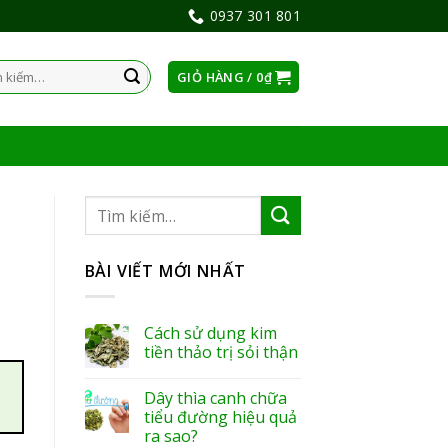
0937 301 801
GIỎ HÀNG /
0
₫
:
BÀI VIẾT MỚI NHẤT
Cách sử dụng kim
tiền thảo trị sỏi thận
Dây thìa canh chữa
tiểu đường hiệu quả
ra sao?