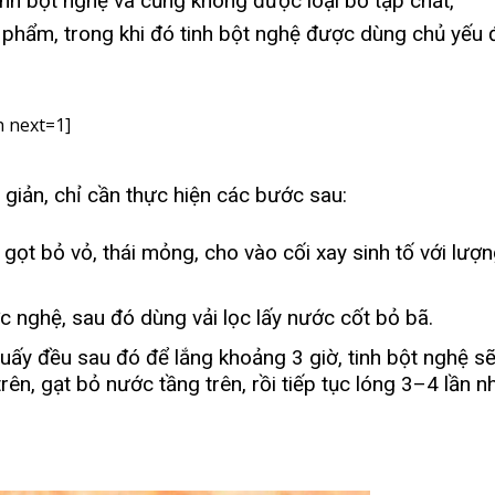
inh bột nghệ và cũng không được loại bỏ tạp chất,
phẩm, trong khi đó tinh bột nghệ được dùng chủ yếu 
 next=1]
 giản, chỉ cần thực hiện các bước sau:
gọt bỏ vỏ, thái mỏng, cho vào cối xay sinh tố với lượ
 nghệ, sau đó dùng vải lọc lấy nước cốt bỏ bã.
ấy đều sau đó để lắng khoảng 3 giờ, tinh bột nghệ s
ên, gạt bỏ nước tầng trên, rồi tiếp tục lóng 3–4 lần n
.