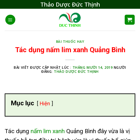
Skip
Thảo Dược Đức Thịnh
to
content
BÀI THUỐC HAY
Tác dụng nấm lim xanh Quảng Bình
BÀI VIẾT ĐƯỢC CẬP NHẬT LÚC :
THÁNG MƯỜI 14, 2019
NGƯỜI
ĐĂNG:
THẢO DƯỢC ĐỨC THỊNH
Mục lục
Hiện
Tác dụng
nấm lim xanh
Quảng Bình đây vừa là vị