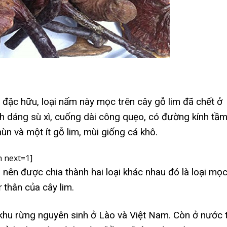
i đặc hữu, loại nấm này mọc trên cây gỗ lim đã chết ở
h dáng sù xì, cuống dài công quẹo, có đường kính tầ
n và một ít gỗ lim, mùi giống cá khô.
 next=1]
 nên được chia thành hai loại khác nhau đó là loại mọ
từ thân của cây lim.
khu rừng nguyên sinh ở Lào và Việt Nam. Còn ở nước t