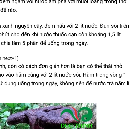
ó đem ngâm với nước ấm pha với muối loãng trong thời
 để ráo.
xanh nguyên cây, đem nấu với 2 lít nước. Đun sôi trên
phút cho đến khi nước thuốc cạn còn khoảng 1,5 lít.
chia làm 5 phần để uống trong ngày.
 next=1]
h, còn có cách đơn giản hơn là bạn có thể thái nhỏ
o vào hãm cùng với 2 lít nước sôi. Hãm trong vòng 1
 sử dụng uống trong ngày, không nên để nước trà nấm l