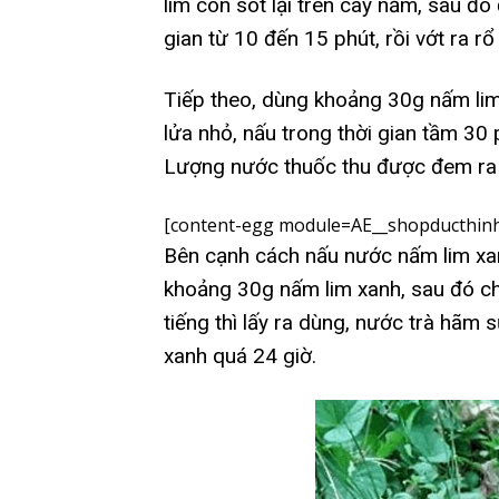
lim còn sót lại trên cây nấm, sau đ
gian từ 10 đến 15 phút, rồi vớt ra rổ
Tiếp theo, dùng khoảng 30g nấm lim 
lửa nhỏ, nấu trong thời gian tầm 30 
Lượng nước thuốc thu được đem ra 
[content-egg module=AE__shopducthinh
Bên cạnh cách nấu nước nấm lim xan
khoảng 30g nấm lim xanh, sau đó ch
tiếng thì lấy ra dùng, nước trà hãm
xanh quá 24 giờ.