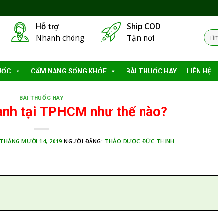
Hỗ trợ
Ship COD
Tìm
Nhanh chóng
Tận nơi
kiếm
UỐC
CẨM NANG SỐNG KHỎE
BÀI THUỐC HAY
LIÊN HỆ
BÀI THUỐC HAY
anh tại TPHCM như thế nào?
THÁNG MƯỜI 14, 2019
NGƯỜI ĐĂNG:
THẢO DƯỢC ĐỨC THỊNH