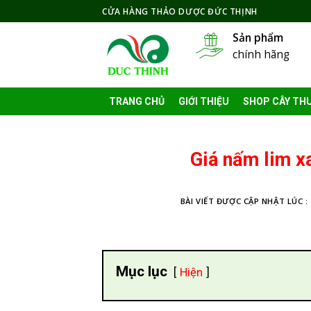
Skip
CỬA HÀNG THẢO DƯỢC ĐỨC THỊNH
to
Sản phẩm
content
chính hãng
TRANG CHỦ
GIỚI THIỆU
SHOP CÂY TH
Giá nấm lim x
BÀI VIẾT ĐƯỢC CẬP NHẬT LÚC :
Mục lục
Hiện