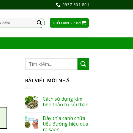
0937 301 801
GIỎ HÀNG /
0
₫
:
BÀI VIẾT MỚI NHẤT
Cách sử dụng kim
tiền thảo trị sỏi thận
Dây thìa canh chữa
tiểu đường hiệu quả
ra sao?