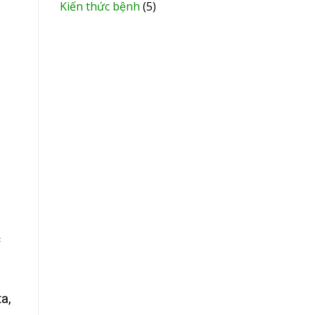
Kiến thức bệnh
(5)
m
c
a,