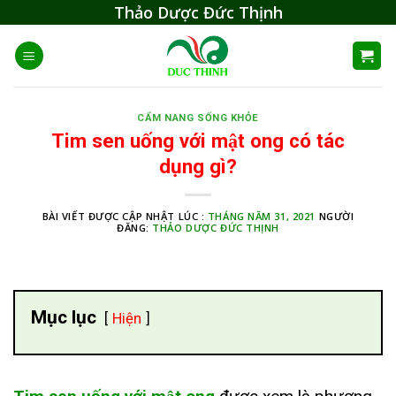
Skip
Thảo Dược Đức Thịnh
to
content
CẨM NANG SỐNG KHỎE
Tim sen uống với mật ong có tác
dụng gì?
BÀI VIẾT ĐƯỢC CẬP NHẬT LÚC :
THÁNG NĂM 31, 2021
NGƯỜI
ĐĂNG:
THẢO DƯỢC ĐỨC THỊNH
Mục lục
Hiện