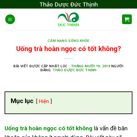
Skip
Thảo Dược Đức Thịnh
to
content
CẨM NANG SỐNG KHỎE
Uống trà hoàn ngọc có tốt không?
BÀI VIẾT ĐƯỢC CẬP NHẬT LÚC :
THÁNG MƯỜI 19, 2019
NGƯỜI
ĐĂNG:
THẢO DƯỢC ĐỨC THỊNH
Mục lục
Hiện
Uống trà hoàn ngọc có tốt không
là vấn đề băn