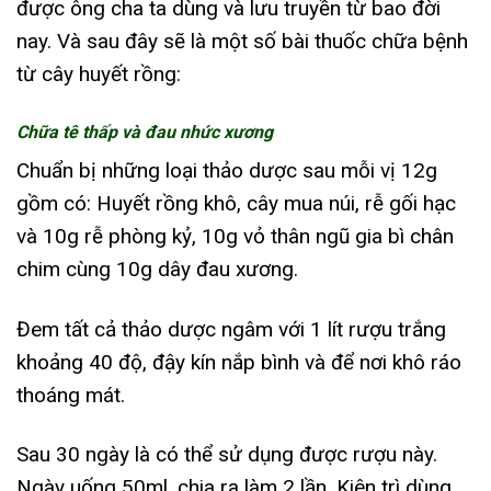
được ông cha ta dùng và lưu truyền từ bao đời
nay. Và sau đây sẽ là một số bài thuốc chữa bệnh
từ cây huyết rồng:
Chữa tê thấp và đau nhức xương
Chuẩn bị những loại thảo dược sau mỗi vị 12g
gồm có: Huyết rồng khô, cây mua núi, rễ gối hạc
và 10g rễ phòng kỷ, 10g vỏ thân ngũ gia bì chân
chim cùng 10g dây đau xương.
Đem tất cả thảo dược ngâm với 1 lít rượu trắng
khoảng 40 độ, đậy kín nắp bình và để nơi khô ráo
thoáng mát.
Sau 30 ngày là có thể sử dụng được rượu này.
Ngày uống 50ml, chia ra làm 2 lần. Kiên trì dùng