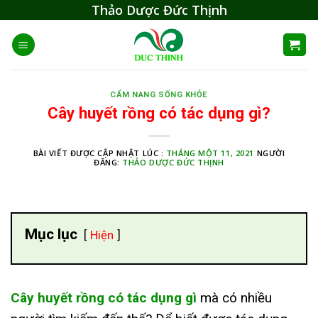
Skip
Thảo Dược Đức Thịnh
to
content
CẨM NANG SỐNG KHỎE
Cây huyết rồng có tác dụng gì?
BÀI VIẾT ĐƯỢC CẬP NHẬT LÚC :
THÁNG MỘT 11, 2021
NGƯỜI
ĐĂNG:
THẢO DƯỢC ĐỨC THỊNH
Mục lục
Hiện
Cây huyết rồng có tác dụng gì
mà có nhiều