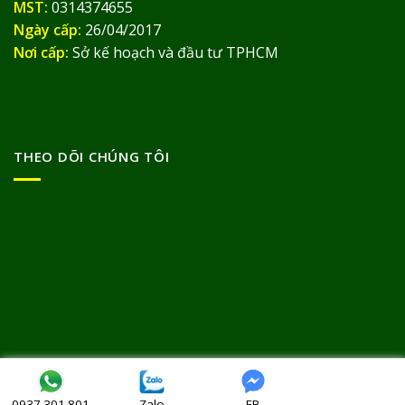
MST:
0314374655
Ngày cấp:
26/04/2017
Nơi cấp:
Sở kế hoạch và đầu tư TPHCM
THEO DÕI CHÚNG TÔI
Bản quyền thuộc về
© Thảo Dược Đức Thịnh 2013
Zalo
FB
0937.301.801