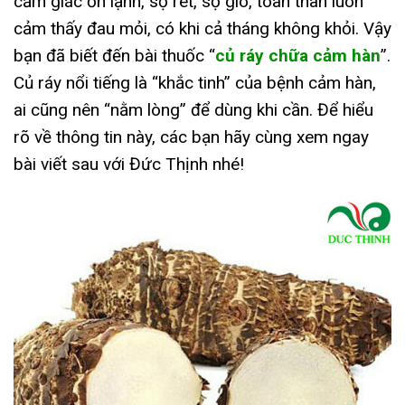
cảm giác ớn lạnh, sợ rét, sợ gió, toàn thân luôn
cảm thấy đau mỏi, có khi cả tháng không khỏi. Vậy
bạn đã biết đến bài thuốc “
củ ráy chữa cảm hàn
”.
Củ ráy nổi tiếng là “khắc tinh” của bệnh cảm hàn,
ai cũng nên “nằm lòng” để dùng khi cần. Để hiểu
rõ về thông tin này, các bạn hãy cùng xem ngay
bài viết sau với Đức Thịnh nhé!