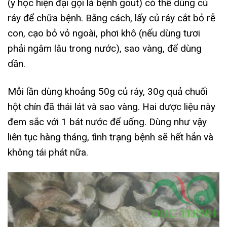
(y học hiện đại gọi là bệnh gout) có thể dùng củ
ráy để chữa bệnh. Bằng cách, lấy củ ráy cắt bỏ rễ
con, cạo bỏ vỏ ngoài, phơi khô (nếu dùng tươi
phải ngâm lâu trong nước), sao vàng, để dùng
dần.
Mỗi lần dùng khoảng 50g củ ráy, 30g quả chuối
hột chín đã thái lát và sao vàng. Hai dược liệu này
đem sắc với 1 bát nước để uống. Dùng như vậy
liên tục hàng tháng, tình trạng bệnh sẽ hết hẳn và
không tái phát nữa.