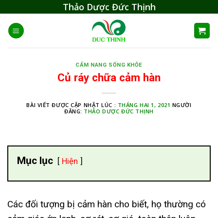
Skip
Thảo Dược Đức Thịnh
to
content
CẨM NANG SỐNG KHỎE
Củ ráy chữa cảm hàn
BÀI VIẾT ĐƯỢC CẬP NHẬT LÚC :
THÁNG HAI 1, 2021
NGƯỜI
ĐĂNG:
THẢO DƯỢC ĐỨC THỊNH
Mục lục
Hiện
Các đối tượng bị cảm hàn cho biết, họ thường có