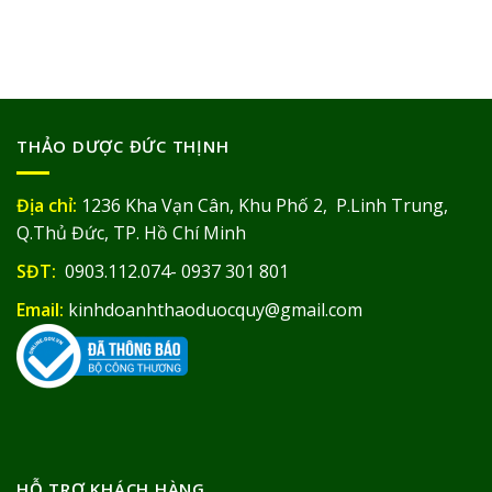
THẢO DƯỢC ĐỨC THỊNH
Địa chỉ:
1236 Kha Vạn Cân, Khu Phố 2, P.Linh Trung,
Q.Thủ Đức, TP. Hồ Chí Minh
SĐT:
0903.112.074- 0937 301 801
Email:
kinhdoanhthaoduocquy@gmail.com
HỖ TRỢ KHÁCH HÀNG