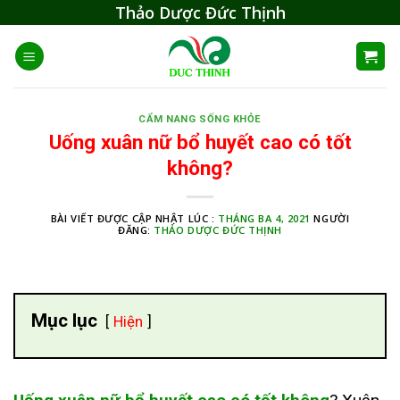
Skip
Thảo Dược Đức Thịnh
to
content
CẨM NANG SỐNG KHỎE
Uống xuân nữ bổ huyết cao có tốt
không?
BÀI VIẾT ĐƯỢC CẬP NHẬT LÚC :
THÁNG BA 4, 2021
NGƯỜI
ĐĂNG:
THẢO DƯỢC ĐỨC THỊNH
Mục lục
Hiện