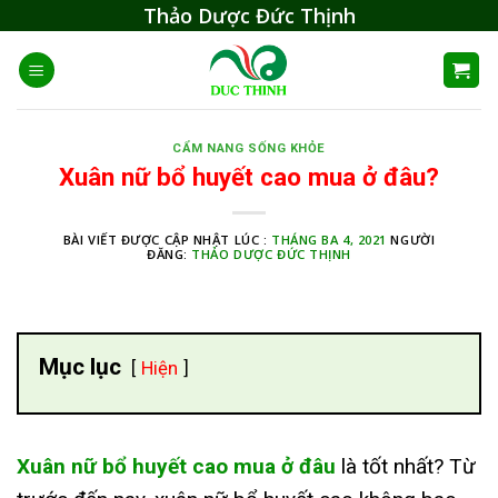
Skip
Thảo Dược Đức Thịnh
to
content
CẨM NANG SỐNG KHỎE
Xuân nữ bổ huyết cao mua ở đâu?
BÀI VIẾT ĐƯỢC CẬP NHẬT LÚC :
THÁNG BA 4, 2021
NGƯỜI
ĐĂNG:
THẢO DƯỢC ĐỨC THỊNH
Mục lục
Hiện
Xuân nữ bổ huyết cao mua ở đâu
là tốt nhất? Từ