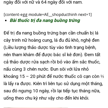
ngày đối với nữ và 64 ngày đối với nam.
[content-egg module=AE__shopducthinh next=1]
Bài thuốc trị đa nang buồng trứng
Để trị đa nang buồng trứng bạn cần chuẩn bị lá
cây trinh nữ hoàng cung, lá đu đủ khô, nghệ đen
(Liều lượng thảo dược tùy vào tình trạng bệnh,
nên tham khám để được bác sĩ kê đơn). Đem tất
cả thảo dược rửa sạch rồi bỏ vào ấm sắc thuốc,
nấu cùng 3 chén nước. Đun sôi với lửa nhỏ
khoảng 15 – 20 phút để nước thuốc cô cạn còn ⅓
là lấy ra được. Kiên trì liên tục sử dụng một tháng,
sau đó ngưng 10 ngày, rồi lại tiếp tục tháng nữa,
uống theo chu kỳ như vậy cho đến khi khỏi.