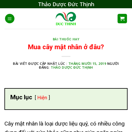
Skip
Thảo Dược Đức Thịnh
to
content
BÀI THUỐC HAY
Mua cây mật nhân ở đâu?
BÀI VIẾT ĐƯỢC CẬP NHẬT LÚC :
THÁNG MƯỜI 15, 2019
NGƯỜI
ĐĂNG:
THẢO DƯỢC ĐỨC THỊNH
Mục lục
Hiện
Cây mật nhân là loại dược liệu quý, có nhiều công