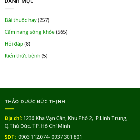
DANH MỤC
Bài thuốc hay
(257)
Cẩm nang sống khỏe
(565)
Hỏi đáp
(8)
Kiến thức bệnh
(5)
THẢO DƯỢC ĐỨC THỊNH
Địa chỉ:
1236 Kha Vạn Cân, Khu Phố 2, P.Linh Trung,
Q.Thủ Đức, TP. Hồ Chí Minh
SĐT:
0903.112.074- 0937 301 801